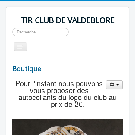
TIR CLUB DE VALDEBLORE
Rechercher
Basculer
la
navigation
Home
Boutique
Nous situer
Pour l'instant nous pouvons
Ouverture & contact
vous proposer des
Liens Pratiques
autocollants du logo du club au
prix de 2€.
Photos/Vidéos
Annonces
Avancée des Travaux
Boutique